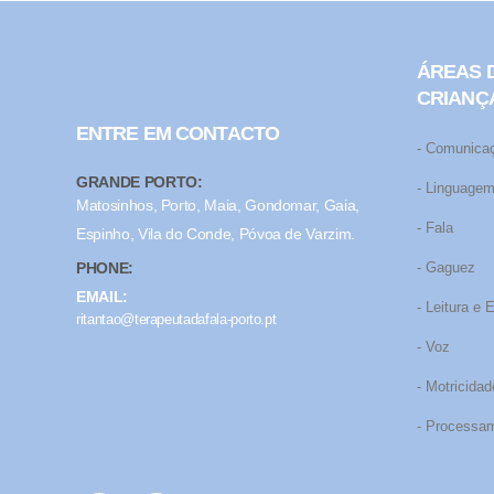
ÁREAS 
CRIANÇ
ENTRE EM CONTACTO
- Comunica
GRANDE PORTO:
- Linguage
Matosinhos, Porto, Maia, Gondomar, Gaia,
- Fala
Espinho, Vila do Conde, Póvoa de Varzim.
PHONE:
- Gaguez
EMAIL:
- Leitura e 
ritantao@terapeutadafala-porto.pt
- Voz
- Motricidad
- Processam