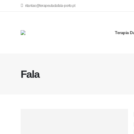
ritantao@terapeutadafala-porto.pt
Terapia D
Fala