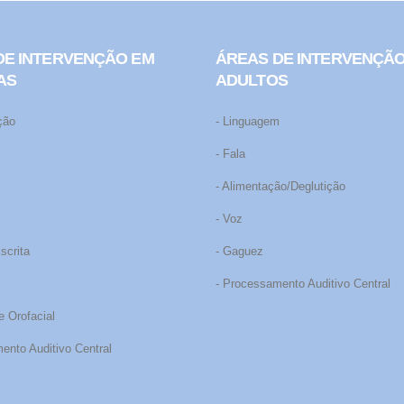
DE INTERVENÇÃO EM
ÁREAS DE INTERVENÇÃ
AS
ADULTOS
ção
- Linguagem
m
- Fala
- Alimentação/Deglutição
- Voz
Escrita
- Gaguez
- Processamento Auditivo Central
e Orofacial
ento Auditivo Central